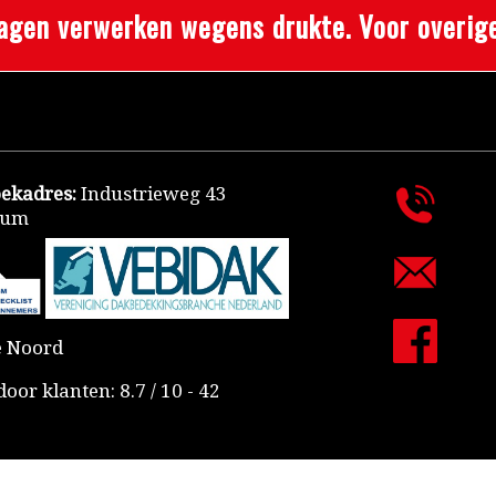
n verwerken wegens drukte. Voor overige 
oekadres:
Industrieweg 43
dum
 Noord
door klanten:
8.7
/
10
-
42