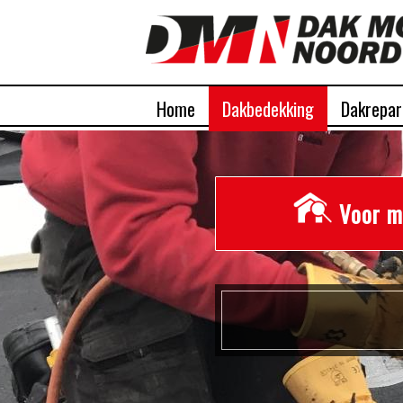
Home
Dakbedekking
Dakrepar
Voor m