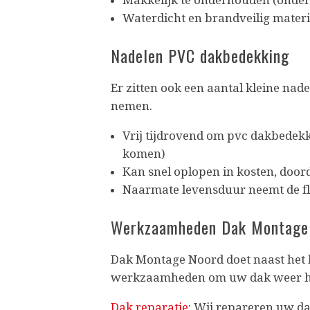
Makkelijk te onderhouden (onder
Waterdicht en brandveilig materi
Nadelen PVC dakbedekking
Er zitten ook een aantal kleine na
nemen.
Vrij tijdrovend om pvc dakbedekk
komen)
Kan snel oplopen in kosten, doord
Naarmate levensduur neemt de fle
Werkzaamheden Dak Montage 
Dak Montage Noord doet naast het
werkzaamheden om uw dak weer h
Dak reparatie
: Wij repareren uw da