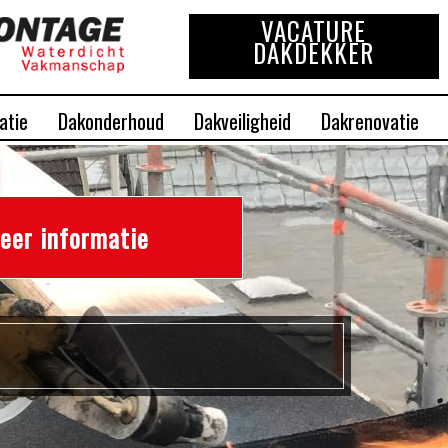
VACATURE
DAKDEKKER
atie
Dakonderhoud
Dakveiligheid
Dakrenovatie
eer informatie